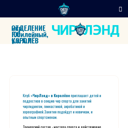
ОТДЕЛЕНИЕ
мкр.
Г.О.
Юбилейный,
КОРОЛЁВ
ул. А.И.
Соколова, 3
Клуб
«ЧирЛэнд» в Королёве
приглашает детей и
подростков в секцию чир спорта для занятий
чирлидингом, гимнастикой, акробатикой и
хореографией.Занятия подойдут и новичкам, и
опытным спортсменам.
Тренерский состав - мастера спорта и действующие