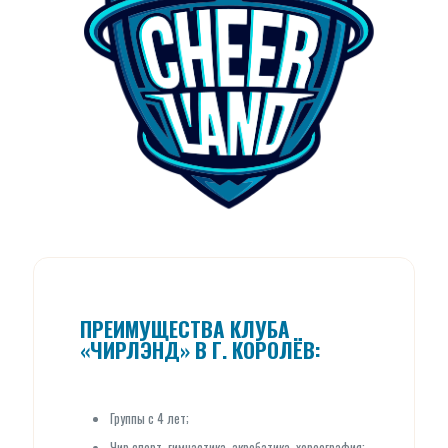
ПРЕИМУЩЕСТВА КЛУБА
«ЧИРЛЭНД» В Г. КОРОЛЁВ:
Группы с 4 лет;
Чир спорт, гимнастика, акробатика, хореография;